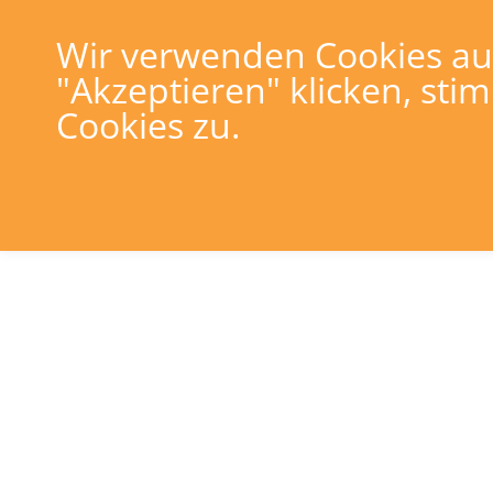
Zum
Inhalt
Wir sind für Sie da:
Wir verwenden Cookies auf
+49 (0)8
springen
"Akzeptieren" klicken, st
Cookies zu.