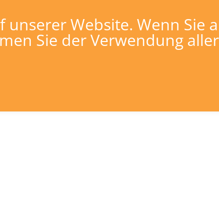
 unserer Website. Wenn Sie a
9 215 44 36-0
info@team-teconet.de
immen Sie der Verwendung aller
Rechenzentren
Bürogebäude